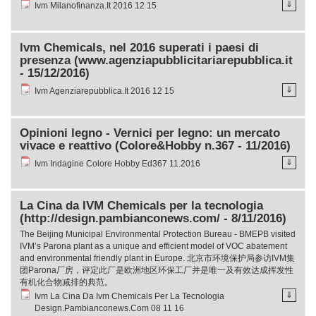
⇓
Ivm Milanofinanza.It 2016 12 15
lvm Chemicals, nel 2016 superati i paesi di
presenza (www.agenziapubblicitariarepubblica.it
- 15/12/2016)
⇓
Ivm Agenziarepubblica.It 2016 12 15
Opinioni legno - Vernici per legno: un mercato
vivace e reattivo (Colore&Hobby n.367 - 11/2016)
⇓
Ivm Indagine Colore Hobby Ed367 11.2016
La Cina da IVM Chemicals per la tecnologia
(http://design.pambianconews.com/ - 8/11/2016)
The Beijing Municipal Environmental Protection Bureau - BMEPB visited
IVM’s Parona plant as a unique and efficient model of VOC abatement
and environmental friendly plant in Europe. 北京市环境保护局参访IVM集
团Parona厂房，评定此厂是欧洲地区环保工厂并是唯一及有效达成挥发性
有机化合物减排的典范。
⇓
Ivm La Cina Da Ivm Chemicals Per La Tecnologia
Design.Pambianconews.Com 08 11 16