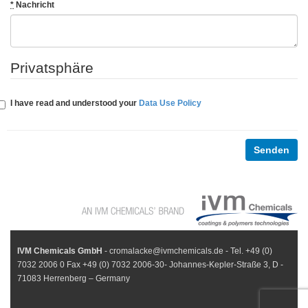
*
Nachricht
Privatsphäre
I have read and understood your
Data Use Policy
IVM Chemicals GmbH
- cromalacke@ivmchemicals.de - Tel. +49 (0)
7032 2006 0 Fax +49 (0) 7032 2006-30- Johannes-Kepler-Straße 3, D -
71083 Herrenberg – Germany