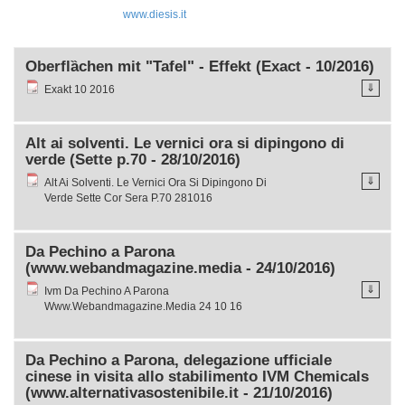
www.diesis.it
Oberflȁchen mit "Tafel" - Effekt (Exact - 10/2016)
⇓
Exakt 10 2016
Alt ai solventi. Le vernici ora si dipingono di
verde (Sette p.70 - 28/10/2016)
⇓
Alt Ai Solventi. Le Vernici Ora Si Dipingono Di
Verde Sette Cor Sera P.70 281016
Da Pechino a Parona
(www.webandmagazine.media - 24/10/2016)
⇓
Ivm Da Pechino A Parona
Www.Webandmagazine.Media 24 10 16
Da Pechino a Parona, delegazione ufficiale
cinese in visita allo stabilimento IVM Chemicals
(www.alternativasostenibile.it - 21/10/2016)