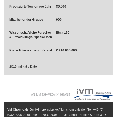
Produzierte Tonnen pro Jahr
80.000
Mitarbeiter der Gruppe
900
Wissenschaftliche Forscher
Etwa
150
& Entwicklungs- spezialisten
Konsolidiertes netto Kapital
€ 210.000.000
*
2019 Indikativ Daten
IVM Chemicals GmbH
- cromalacke@ivmchemicals.de - Tel. +49 (0)
7032 2006 0 Fax +49 (0) 7032 2006-30- Johannes-Kepler-Straße 3, D -