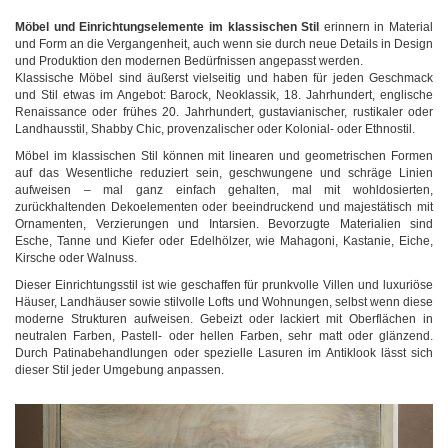
Möbel und Einrichtungselemente im
klassischen Stil
erinnern in Material
und Form an die Vergangenheit, auch wenn sie durch neue Details in Design
und Produktion den modernen Bedürfnissen angepasst werden.
​Klassische Möbel sind äußerst vielseitig und haben für jeden Geschmack
und Stil etwas im Angebot: Barock, Neoklassik, 18. Jahrhundert, englische
Renaissance oder frühes 20. Jahrhundert, gustavianischer, rustikaler oder
Landhausstil, Shabby Chic, provenzalischer oder Kolonial- oder Ethnostil.
Möbel im klassischen Stil können mit linearen und geometrischen Formen
auf das Wesentliche reduziert sein, geschwungene und schräge Linien
aufweisen – mal ganz einfach gehalten, mal mit wohldosierten,
zurückhaltenden Dekoelementen oder beeindruckend und majestätisch mit
Ornamenten, Verzierungen und Intarsien. Bevorzugte Materialien sind
Esche, Tanne und Kiefer oder Edelhölzer, wie Mahagoni, Kastanie, Eiche,
Kirsche oder Walnuss.
Dieser Einrichtungsstil ist wie geschaffen für prunkvolle Villen und luxuriöse
Häuser, Landhäuser sowie stilvolle Lofts und Wohnungen, selbst wenn diese
moderne Strukturen aufweisen. Gebeizt oder lackiert mit Oberflächen in
neutralen Farben, Pastell- oder hellen Farben, sehr matt oder glänzend.
Durch Patinabehandlungen oder spezielle Lasuren im Antiklook lässt sich
dieser Stil jeder Umgebung anpassen.