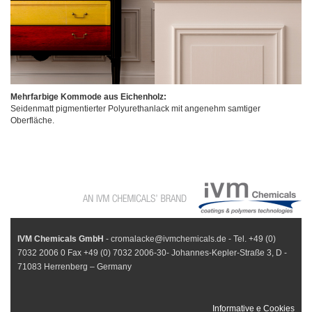
Mehrfarbige Kommode aus Eichenholz:
Seidenmatt pigmentierter Polyurethanlack mit angenehm samtiger
Oberfläche.
IVM Chemicals GmbH
- cromalacke@ivmchemicals.de - Tel. +49 (0)
7032 2006 0 Fax +49 (0) 7032 2006-30- Johannes-Kepler-Straße 3, D -
71083 Herrenberg – Germany
Informative e Cookies