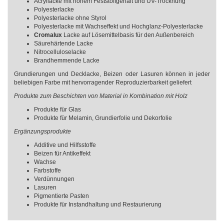
Acryllacke mit hohem Feststoffgehalt und UV-Trocknung
Polyesterlacke
Polyesterlacke ohne Styrol
Polyesterlacke mit Wachseffekt und Hochglanz-Polyesterlacke
Cromalux
Lacke auf Lösemittelbasis für den Außenbereich
Säurehärtende Lacke
Nitrocelluloselacke
Brandhemmende Lacke
Grundierungen und Decklacke, Beizen oder Lasuren können in jeder
beliebigen Farbe mit hervorragender Reproduzierbarkeit geliefert
Produkte zum Beschichten von Material in Kombination mit Holz
Produkte für Glas
Produkte für Melamin, Grundierfolie und Dekorfolie
Ergänzungsprodukte
Additive und Hilfsstoffe
Beizen für Antikeffekt
Wachse
Farbstoffe
Verdünnungen
Lasuren
Pigmentierte Pasten
Produkte für Instandhaltung und Restaurierung