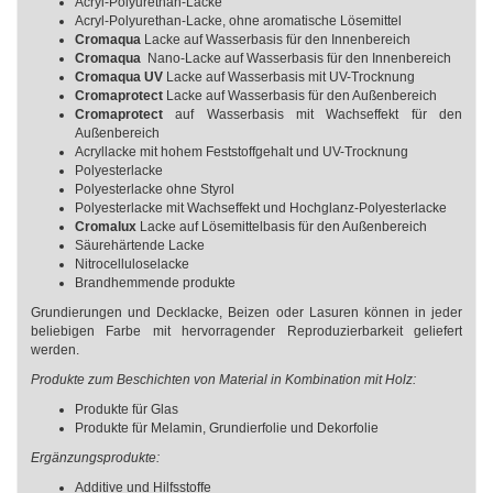
Acryl-Polyurethan-Lacke
Acryl-Polyurethan-Lacke, ohne aromatische Lösemittel
Cromaqua
Lacke auf Wasserbasis für den Innenbereich
Cromaqua
Nano-Lacke auf Wasserbasis für den Innenbereich
Cromaqua UV
Lacke auf Wasserbasis mit UV-Trocknung
Cromaprotect
Lacke auf Wasserbasis für den Außenbereich
Cromaprotect
auf Wasserbasis mit Wachseffekt für den
Außenbereich
Acryllacke mit hohem Feststoffgehalt und UV-Trocknung
Polyesterlacke
Polyesterlacke ohne Styrol
Polyesterlacke mit Wachseffekt und Hochglanz-Polyesterlacke
Cromalux
Lacke auf Lösemittelbasis für den Außenbereich
Säurehärtende Lacke
Nitrocelluloselacke
Brandhemmende produkte
Grundierungen und Decklacke, Beizen oder Lasuren können in jeder
beliebigen Farbe mit hervorragender Reproduzierbarkeit geliefert
werden.
Produkte zum Beschichten von Material in Kombination mit Holz:
Produkte für Glas
Produkte für Melamin, Grundierfolie und Dekorfolie
Ergänzungsprodukte:
Additive und Hilfsstoffe