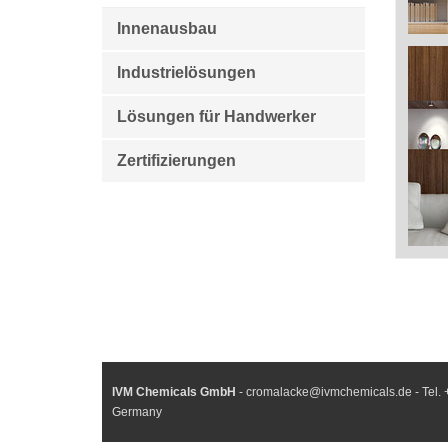
Innenausbau
Industrielösungen
Lösungen für Handwerker
Zertifizierungen
IVM Chemicals GmbH
- cromalacke@ivmchemicals.de - Tel. 
Germany