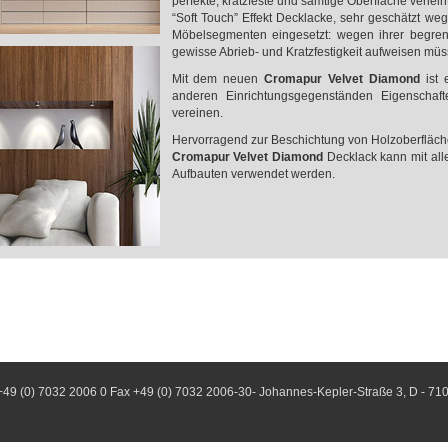
perfekte, kratzfeste und samtige Oberfläche verleih
“Soft Touch” Effekt Decklacke, sehr geschätzt we
Möbelsegmenten eingesetzt: wegen ihrer begrenz
gewisse Abrieb- und Kratzfestigkeit aufweisen mü
Mit dem neuen
Cromapur Velvet Diamond
ist 
anderen Einrichtungsgegenständen Eigenschafte
vereinen.
Hervorragend zur Beschichtung von Holzoberfläch
Cromapur Velvet Diamond
Decklack kann mit all
Aufbauten verwendet werden.
+49 (0) 7032 2006 0 Fax +49 (0) 7032 2006-30- Johannes-Kepler-Straße 3, D - 71