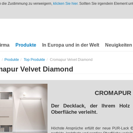
m die Zustimmung zu verweigern,
klicken Sie hier
. Sollten Sie irgendein Element u
irma
Produkte
In Europa und in der Welt
Neuigkeiten
Produkte
Top Produkte
Cromapur Velvet Diamond
apur Velvet Diamond
CROMAPUR 
Der De
c
kla
c
k,
d
er
I
hrem
H
olz
O
berflä
c
he
v
erleiht.
Höchste Ansprüche erfüllt der neue PUR-Lack
C