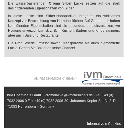
Die wasserbasierenden
Croma Silber
Lacke setzen auf die stark
desinfizierenden Eigenschaften von Silber.​
In diese Lacke sind Silber-Nanopartikel integriert, ein wirksames
Konzept zur Beschichtung von Holzoberflächen. Auf Grund ihrer hohen
keimtötenden Eigenschaften sind sie besonders dort einzusetzen, wo
Hygiene unverzichtbar ist, z. B. in Küchen, Bädern und Kinderzimmern,
aber auch Bars und Restaurants.
Die Produktserie umfasst sowohl transparente als auch pigmentierte
Lacke. Geben Sie Bakterien keine Chance!
IVM Chemicals GmbH
- cromalacke@ivmchemicals.de - Tel. +49 (0)
7032 2006 0 Fax +49 (0) 7032 2006-30- Johannes-Kepler-Straße 3, D -
71083 Herrenberg – Germany
Informative e Cookies