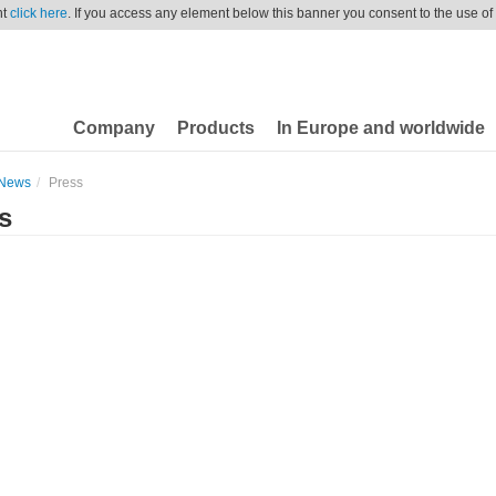
nt
click here
. If you access any element below this banner you consent to the use of
Company
Products
In Europe and worldwide
News
Press
s
fficio Stam
el. 02 6269