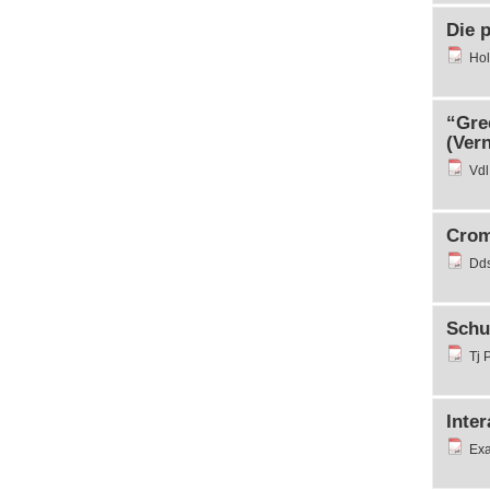
Die p
Hol
“Gre
(Vern
Vdl
Croma
Dds
Schut
Tj 
Inter
Exa