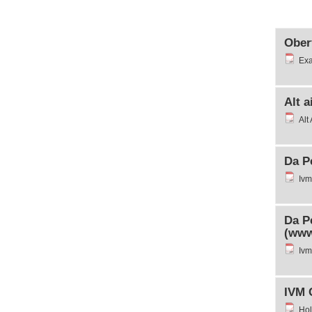
Oberf
Exa
Alt a
Alt
Da P
Ivm
Da Pe
(www.
Ivm
IVM 
Hol