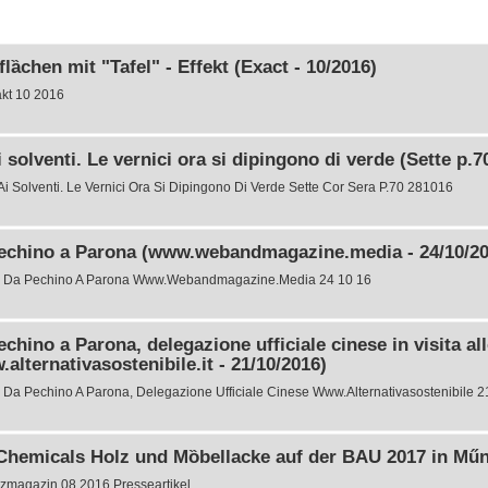
lȁchen mit "Tafel" - Effekt (Exact - 10/2016)
kt 10 2016
i solventi. Le vernici ora si dipingono di verde (Sette p.7
 Ai Solventi. Le Vernici Ora Si Dipingono Di Verde Sette Cor Sera P.70 281016
echino a Parona (www.webandmagazine.media - 24/10/20
 Da Pechino A Parona Www.Webandmagazine.Media 24 10 16
chino a Parona, delegazione ufficiale cinese in visita a
alternativasostenibile.it - 21/10/2016)
 Da Pechino A Parona, Delegazione Ufficiale Cinese Www.Alternativasostenibile 2
Chemicals Holz und Mȍbellacke auf der BAU 2017 in Műn
zmagazin 08 2016 Presseartikel