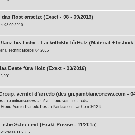
 das Rost ansetzt (Exact - 08 - 09/2016)
kt 08 09 2016
lanz bis Leder - Lackeffekte fűrHolz (Material +Technik 
erial Technik Moebel 04 2016
as Beste fürs Holz (Exakt - 03/2016)
3 001
Group, vernici d’arredo (design.pambianconews.com - 04
design.pambianconews.com/ivm-group-vernici-darredo/
 Group, Vernici D'arredo Design.Pambianconews.Com 041215
liche Schönheit (Exakt Presse - 11/2015)
kt Presse 11 2015