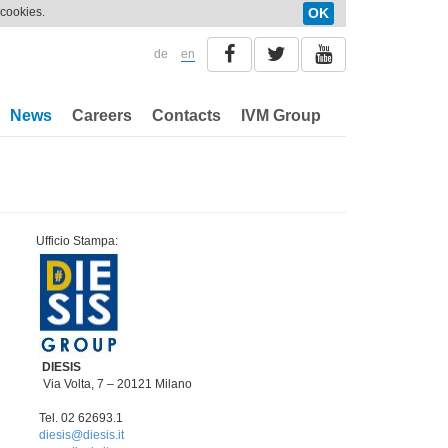
 cookies.
OK
de
en
News
Careers
Contacts
IVM Group
pa:
DIESIS
Via Volta, 7 – 20121 Milano
3.1
diesis@diesis.it