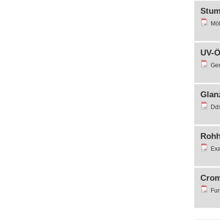
Stump
Möb
UV-Öl
Gen
Glan
Dds
Rohho
Exa
Crom
Fur