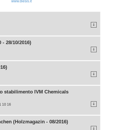
www.diesis.it
⇓
0 - 28/10/2016)
⇓
16)
⇓
llo stabilimento IVM Chemicals
⇓
1 10 16
chen (Holzmagazin - 08/2016)
⇓