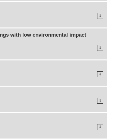
⇓
ings with low environmental impact
⇓
⇓
⇓
⇓