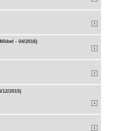
⇓
Mȍbel - 04/2016)
⇓
⇓
/12/2015)
⇓
⇓