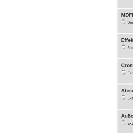
MDFF
Des
Effek
Bm 
Crom
Exa
Abso
Exa
Auße
Exa