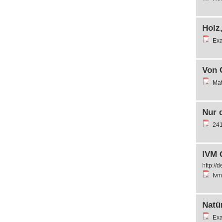
Holz,
Exa
Von G
Mat
Nur d
241
IVM 
http://
Ivm
Natür
Exa