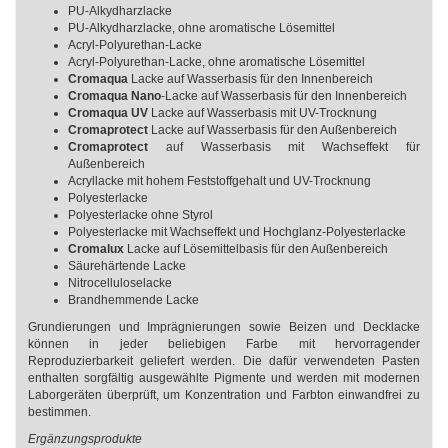
PU-Alkydharzlacke
PU-Alkydharzlacke, ohne aromatische Lösemittel
Acryl-Polyurethan-Lacke
Acryl-Polyurethan-Lacke, ohne aromatische Lösemittel
Cromaqua
Lacke auf Wasserbasis für den Innenbereich
Cromaqua Nano
-Lacke auf Wasserbasis für den Innenbereich
Cromaqua UV
Lacke auf Wasserbasis mit UV-Trocknung
Cromaprotect
Lacke auf Wasserbasis für den Außenbereich
Cromaprotect
auf Wasserbasis mit Wachseffekt für
Außenbereich
Acryllacke mit hohem Feststoffgehalt und UV-Trocknung
Polyesterlacke
Polyesterlacke ohne Styrol
Polyesterlacke mit Wachseffekt und Hochglanz-Polyesterlacke
Cromalux
Lacke auf Lösemittelbasis für den Außenbereich
Säurehärtende Lacke
Nitrocelluloselacke
Brandhemmende Lacke
Grundierungen und Imprägnierungen sowie Beizen und Decklacke
können in jeder beliebigen Farbe mit hervorragender
Reproduzierbarkeit geliefert werden. Die dafür verwendeten Pasten
enthalten sorgfältig ausgewählte Pigmente und werden mit modernen
Laborgeräten überprüft, um Konzentration und Farbton einwandfrei zu
bestimmen.
Ergänzungsprodukte