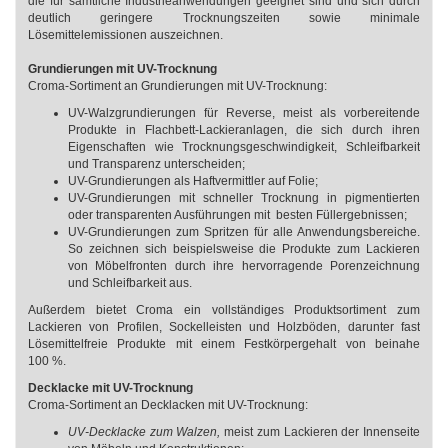
die für sämtliche Industrieanwendungen geeignet sind und sich durch
deutlich geringere Trocknungszeiten sowie minimale
Lösemittelemissionen auszeichnen.
Grundierungen mit UV-Trocknung
Croma-Sortiment an Grundierungen mit UV-Trocknung:
UV-Walzgrundierungen für Reverse, meist als vorbereitende
Produkte in Flachbett-Lackieranlagen, die sich durch ihren
Eigenschaften wie Trocknungsgeschwindigkeit, Schleifbarkeit
und Transparenz unterscheiden;
UV-Grundierungen als Haftvermittler auf Folie;
UV-Grundierungen mit schneller Trocknung in pigmentierten
oder transparenten Ausführungen mit besten Füllergebnissen;
UV-Grundierungen zum Spritzen für alle Anwendungsbereiche.
So zeichnen sich beispielsweise die Produkte zum Lackieren
von Möbelfronten durch ihre hervorragende Porenzeichnung
und Schleifbarkeit aus.
Außerdem bietet Croma ein vollständiges Produktsortiment zum
Lackieren von Profilen, Sockelleisten und Holzböden, darunter fast
Lösemittelfreie Produkte mit einem Festkörpergehalt von beinahe
100 %.
Decklacke mit UV-Trocknung
Croma-Sortiment an Decklacken mit UV-Trocknung:
UV-Decklacke zum Walzen,
meist zum Lackieren der Innenseite