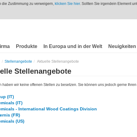
m die Zustimmung zu verweigern,
klicken Sie hier
. Sollten Sie irgendein Element u
irma
Produkte
In Europa und in der Welt
Neuigkeiten
Stellenangebote
Aktuelle Stellenangebote
elle Stellenangebote
haben wir keine offenen Stellen zu besetzen. Sie können uns jedoch gerne Ihre
up (IT)
micals (IT)
micals - International Wood Coatings Division
ernis (FR)
micals (US)