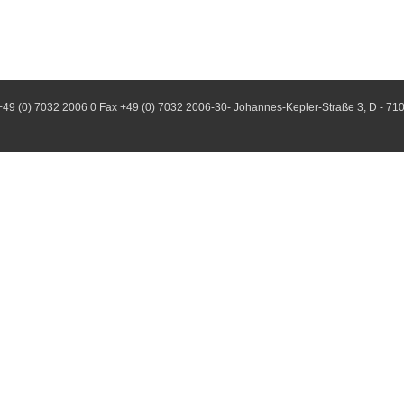
+49 (0) 7032 2006 0 Fax +49 (0) 7032 2006-30- Johannes-Kepler-Straße 3, D - 71