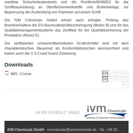
maritime Sicherheitsstandards und die Richtlinie96/98/EG für die
Schiffsausrüstung) an Oberflächenwerkstoffe und Bodenbeläge, zur
Begrenzung der Ausbreitung von Flammen auf einem Schiff.
Die IVM Chemicals GmbH erhielt nach erfolgter Prüfung des
Brandverhaltens die EG-Baumusterprüfbescheinigung (Modul B) und für das
Qualitätsmanagementsystems das Zertifikat für die Qualitätssicherung der
Produktion (Modul D).
Die zertifizierten schwerentflammbaren Anstrichmittel sind mit dem
charakteristischen Steuerrad als Konformitätszeichen kennzeichnet und
haben auch die U.S.Coast Guard Zulassung.
Downloads
EN
IT
ES
FR
IMO - Croma
DE
PL
PT
US
RU
IVM Chemicals GmbH
- cromalacke@ivmchemicals.de - Tel. +49 (0)