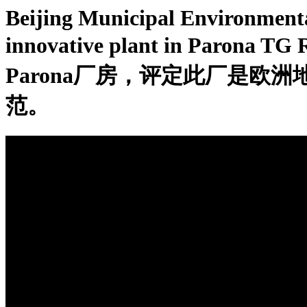
Beijing Municipal Environment
innovative plant in Paron
Parona厂房，评定此厂是
范。